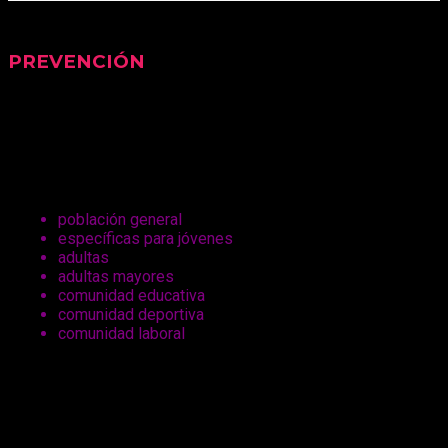
PREVENCIÓN
La entendemos como un proceso continuo. El eje es la
mujer, su comportamiento, sus vínculos. Realizamos
actividades que apuntan a la promoción de la salud y
prevención directa, dirigidas a:
población general
específicas para jóvenes
adultas
adultas mayores
comunidad educativa
comunidad deportiva
comunidad laboral
A profesionales y estudiantes de nivel terciario y
universitario que quieran lograr una formación
teórico-práctico en la temática de las adicciones ya
sea referido al tratamiento, a la prevención, la
capacitación y la investigación.