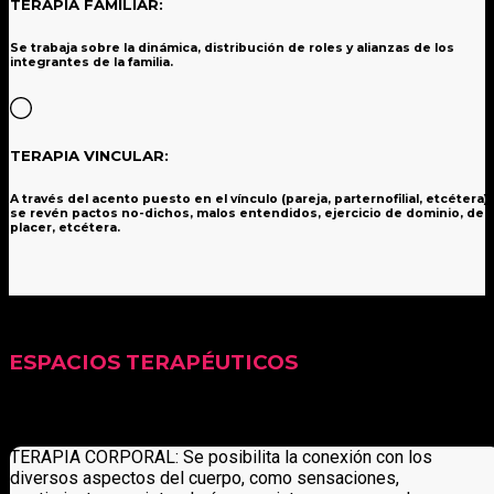
TERAPIA FAMILIAR:
Se trabaja sobre la dinámica, distribución de roles y alianzas de los
integrantes de la familia.
TERAPIA VINCULAR:
A través del acento puesto en el vínculo (pareja, parternofilial, etcétera)
se revén pactos no-dichos, malos entendidos, ejercicio de dominio, de
placer, etcétera.
ESPACIOS TERAPÉUTICOS
TERAPIA CORPORAL: Se posibilita la conexión con los
diversos aspectos del cuerpo, como sensaciones,